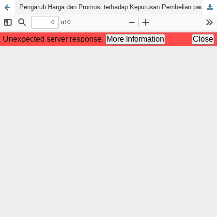
Pengaruh Harga dan Promosi terhadap Keputusan Pembelian pada Japricoffee Ciputat, Kota Tangerang Selatan