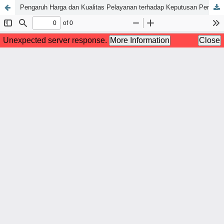
Pengaruh Harga dan Kualitas Pelayanan terhadap Keputusan Pembelian pada Lion Parcel BSD, Kota Tangerang Selatan