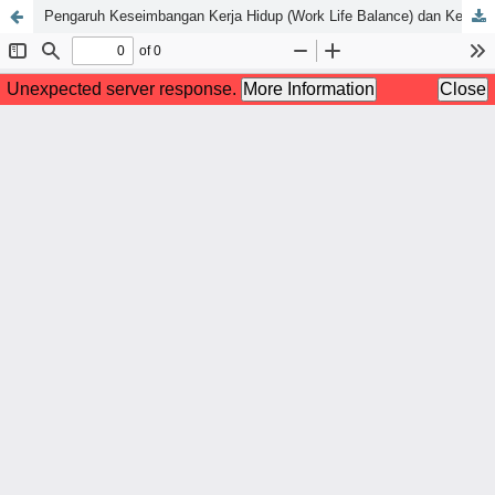
Pengaruh Keseimbangan Kerja Hidup (Work Life Balance) dan Kelelahan (Burnout) terhadap Kinerja Karyawan (Studi pada Toko Indomaret Area Karang Tengah, Kota Tangerang)