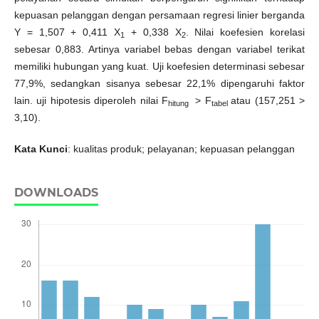
kepuasan pelanggan dengan persamaan regresi linier berganda
Y = 1,507 + 0,411 X
+ 0,338 X
. Nilai koefesien korelasi
1
2
sebesar 0,883. Artinya variabel bebas dengan variabel terikat
memiliki hubungan yang kuat. Uji koefesien determinasi sebesar
77,9%, sedangkan sisanya sebesar 22,1% dipengaruhi faktor
lain. uji hipotesis diperoleh nilai F
> F
atau (157,251 >
hitung
tabel
3,10).
Kata Kunci
: kualitas produk; pelayanan; kepuasan pelanggan
DOWNLOADS