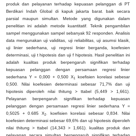
produk dan pelayanan terhadap kepuasan pelanggan di PT
Berdikari Indah Global di kapuk jakarta barat. baik secara
parsial maupun simultan. Metode yang digunakan dalam
penelitian ini adalah metode kuantitatif. Teknik pengambilan
sampel menggunakan sampel sebanyak 92 responden. Analisis
data mengunakan uji validitas, uji reliabilitas, uji asumsi klasik,
uji linier sederhana, uji regresi linier berganda, koefesien
determinasi, uji t hipotesis dan uji f hipotesis. Hasil penelitian ini
adalah kualitas produk berpengaruh signifikan terhadap
kepuasan pelanggan dengan persamaan regresi linier
sederhana Y = 0,000 + 0,500 X
koefisien korelasi sebesar
1
0,500. Nilai koefesien determinasi sebesar 71,7% dan uji
hipotesis diperoleh nilai thitung > ttabel (5,449 > 1,661).
Pelayanan berpengaruh signifikan terhadap kepuasan
pelanggan dengan persamaan regresi linier sederhana Y =
0,5025 + 0.685 X
. koefisien korelasi sebesar 0,834. Nilai
2
koefesien determinasi sebesar 69,6% dan uji hipotesis diperoleh
nilai thitung > ttabel (14,343 > 1,661). kualitas produk dan
pelayanan secara simultan berpengaruh signifikan terhadap