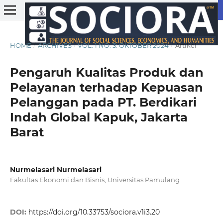
HOME
/
ARCHIVES
/
VOL. 1 NO. 3: OKTOBER 2024
/
Artikel
Pengaruh Kualitas Produk dan
Pelayanan terhadap Kepuasan
Pelanggan pada PT. Berdikari
Indah Global Kapuk, Jakarta
Barat
Nurmelasari Nurmelasari
Fakultas Ekonomi dan Bisnis, Universitas Pamulang
DOI:
https://doi.org/10.33753/sociora.v1i3.20