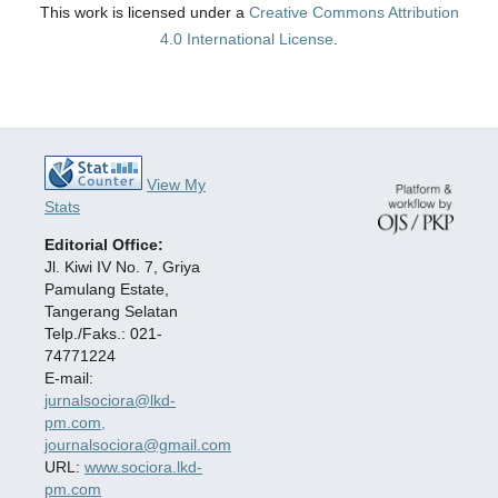
This work is licensed under a
Creative Commons Attribution
4.0 International License
.
View My
Stats
Editorial Office:
Jl. Kiwi IV No. 7, Griya
Pamulang Estate,
Tangerang Selatan
Telp./Faks.: 021-
74771224
E-mail:
jurnalsociora@lkd-
pm.com,
journalsociora@gmail.com
URL:
www.sociora.lkd-
pm.com