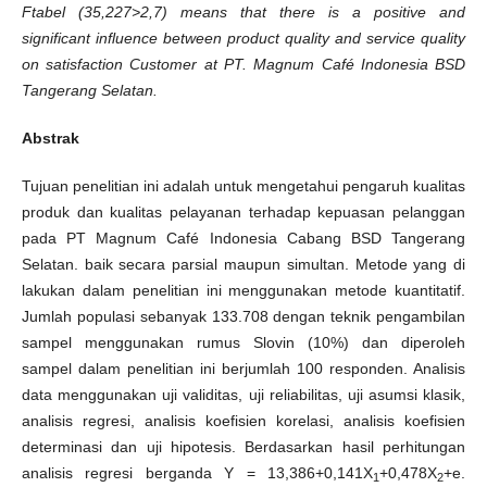
Ftabel (35,227>2,7) means that there is a positive and
significant influence between product quality and service quality
on satisfaction Customer at PT. Magnum Café Indonesia BSD
Tangerang Selatan.
Abstrak
Tujuan penelitian ini adalah untuk mengetahui pengaruh kualitas
produk dan kualitas pelayanan terhadap kepuasan pelanggan
pada PT Magnum Café Indonesia Cabang BSD Tangerang
Selatan. baik secara parsial maupun simultan. Metode yang di
lakukan dalam penelitian ini menggunakan metode kuantitatif.
Jumlah populasi sebanyak 133.708 dengan teknik pengambilan
sampel menggunakan rumus Slovin (10%) dan diperoleh
sampel dalam penelitian ini berjumlah 100 responden. Analisis
data menggunakan uji validitas, uji reliabilitas, uji asumsi klasik,
analisis regresi, analisis koefisien korelasi, analisis koefisien
determinasi dan uji hipotesis. Berdasarkan hasil perhitungan
analisis regresi berganda Y = 13,386+0,141X
+0,478X
+e.
1
2