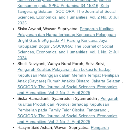
Konsumen pada SPBU Pertamina 34-15316, Kota
Tangerang Selatan
,
SOCIORA: The Journal of Social
Sciences, Economics, and Humanities: Vol. 2 No. 3: Juli
2025
Siska Aryanti, Wawan Supriyatna,
Pengaruh Kualitas
Pelayanan dan Harga terhadap Kepuasan Pelanggan
Bright Gas 5,5Kg pada PT Parung Kencana Jaya,
Kabupaten Bogor
,
SOCIORA: The Journal of Social
Sciences, Economics, and Humanities: Vol. 1 No. 2: Juli
2024
Shelli Noviyanti, Wahyu Nurul Faroh, Selvi Selvi,
Pengaruh Kualitas Pelayanan dan Lokasi terhadap
Keputusan Pelanggan dalam Memilih Tempat Penitipan
Anak (Daycare) Rumah Anakku Bintaro, Jakarta Selatan
,
SOCIORA: The Journal of Social Sciences, Economics,
and Humanities: Vol. 2 No. 2: April 2025
Siska Ramadianti, Syamruddin Syamruddin ,
Pengaruh
Kualitas Produk dan Promosi terhadap Keputusan
Pembelian pada Family Telor Cisoka, Tangerang
,
SOCIORA: The Journal of Social Sciences, Economics,
and Humanities: Vol. 2 No. 2: April 2025
Hasym Said Ashari, Wawan Supriyatna,
Pengaruh