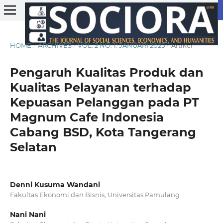
HOME
/
ARCHIVES
/
VOL. 2 NO. 1: JANUARI 2025
/
Artikel
Pengaruh Kualitas Produk dan
Kualitas Pelayanan terhadap
Kepuasan Pelanggan pada PT
Magnum Cafe Indonesia
Cabang BSD, Kota Tangerang
Selatan
Denni Kusuma Wandani
Fakultas Ekonomi dan Bisnis, Universitas Pamulang
Nani Nani