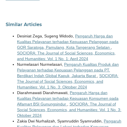
Similar Articles
Desiniat Zega, Sugeng Widodo,
Pengaruh Harga dan
Kualitas Pelayanan terhadap Kepuasan Pelanggan pada
GOR Saratoga, Pamulang, Kota Tangerang Selatan
,
SOCIORA: The Journal of Social Sciences, Economics,
and Humanities: Vol. 1 No. 1: April 2024
Nurmelasari Nurmelasari,
Pengaruh Kualitas Produk dan
Pelayanan terhadap Kepuasan Pelanggan pada PT.
Berdikari Indah Global Kapuk, Jakarta Barat
,
SOCIORA:
The Journal of Social Sciences, Economics, and
Humanities: Vol. 1 No. 3: Oktober 2024
Diarahmawati Diarahmawati,
Pengaruh Harga dan
Kualitas Pelayanan terhadap Kepuasan Konsumen pada
Alfamart BSI Gunungsindur
,
SOCIORA: The Journal of
Social Sciences, Economics, and Humanities: Vol. 1 No. 3:
Oktober 2024
Zakia Dwi Nurhalizah, Syamruddin Syamruddin,
Pengaruh
Kualitas Pelayanan dan Lokasi terhadap Kepuasan