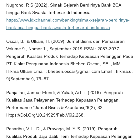
Nugroho, R S (2022). Simak Sejarah Berdirinya Bank BCA
hingga Bank Swasta Terbesar di Indonesia
https://www.idxchannel.com/banking/simak-sejarah-berdirinya-
bank-bca-hingga-bank-swasta-terbesar-di-indonesia
.
Oscar, B., & Ulfiani, H. (2019). Jurnal Bisnis dan Pemasaran
Volume 9 , Nomor 1 , September 2019 ISSN : 2087-3077
Pengaruh Kualitas Produk Terhadap Kepuasan Pelanggan Pada
PT. Kiblat Pengusaha Indonesia Bheben Oscar , SE ., MM
Hikma Ulfiani Email : bheben.oscar@gmail.com Email : hikma.u.
9(September), 79–87.
Panjaitan, Januar Efendi, & Yuliati, Ai Lili. (2016). Pengaruh
Kualitas Jasa Pelayanan Terhadap Kepuasan Pelanggan.
Performance “Jurnal Bisnis & Akuntansi,”6(2), 32.
Https://Doi.Org/10.24929/Feb.V6i2.268.
Pasaribu, V. L. D., & Prayoga, M. Y. S. (2019). Pengaruh
Kualitas Produk Baju Batik Hem Terhadap Kepuasan Pelanggan