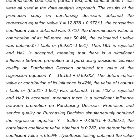
determination coefficient, partial t test, and simultaneous F test
were all used in the data analysis approach. The results of the
promotion study on purchasing decisions obtained the
regression equation value Y = 12.878 + 0.672X1, the correlation
coefficient value obtained was 0.710, the determination value or
contribution of its influence was 50.4%, the calculated t value
was obtained> t table or (9.922> 1.661). Thus H01 is rejected
and Ha1 is accepted, meaning that there is a significant
influence between promotion and purchasing decisions. Service
quality on Purchasing Decision obtained the value of the
regression equation Y = 16.153 + 0.592X2, The determination
value or contribution of its influence is 42%, the value of t count>
t table or (8.381> 1.661) was obtained. Thus H02 is rejected
and Ha2 is accepted, meaning there is a significant influence
between promotion on Purchasing Decision. Promotion and
service quality on Purchasing Decision simultaneously obtained
the regression equation Y = 6.396 + 0.488X1 + 0.358X2, the
correlation coefficient value obtained is 0.787, the determination
coefficient value is 65.9%, Hypothesis testing obtained the value