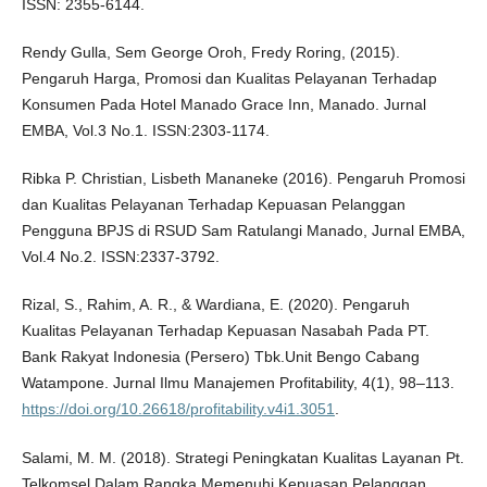
ISSN: 2355-6144.
Rendy Gulla, Sem George Oroh, Fredy Roring, (2015).
Pengaruh Harga, Promosi dan Kualitas Pelayanan Terhadap
Konsumen Pada Hotel Manado Grace Inn, Manado. Jurnal
EMBA, Vol.3 No.1. ISSN:2303-1174.
Ribka P. Christian, Lisbeth Mananeke (2016). Pengaruh Promosi
dan Kualitas Pelayanan Terhadap Kepuasan Pelanggan
Pengguna BPJS di RSUD Sam Ratulangi Manado, Jurnal EMBA,
Vol.4 No.2. ISSN:2337-3792.
Rizal, S., Rahim, A. R., & Wardiana, E. (2020). Pengaruh
Kualitas Pelayanan Terhadap Kepuasan Nasabah Pada PT.
Bank Rakyat Indonesia (Persero) Tbk.Unit Bengo Cabang
Watampone. Jurnal Ilmu Manajemen Profitability, 4(1), 98–113.
https://doi.org/10.26618/profitability.v4i1.3051
.
Salami, M. M. (2018). Strategi Peningkatan Kualitas Layanan Pt.
Telkomsel Dalam Rangka Memenuhi Kepuasan Pelanggan