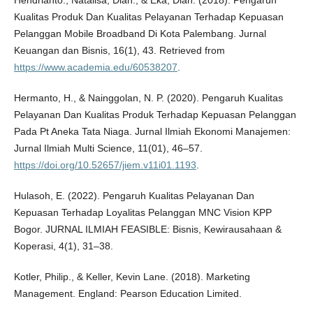
Hendrianto., Natalisa, Diah., & Eka, Dian. (2018). Pengaruh
Kualitas Produk Dan Kualitas Pelayanan Terhadap Kepuasan
Pelanggan Mobile Broadband Di Kota Palembang. Jurnal
Keuangan dan Bisnis, 16(1), 43. Retrieved from
https://www.academia.edu/60538207
.
Hermanto, H., & Nainggolan, N. P. (2020). Pengaruh Kualitas
Pelayanan Dan Kualitas Produk Terhadap Kepuasan Pelanggan
Pada Pt Aneka Tata Niaga. Jurnal Ilmiah Ekonomi Manajemen:
Jurnal Ilmiah Multi Science, 11(01), 46–57.
https://doi.org/10.52657/jiem.v11i01.1193
.
Hulasoh, E. (2022). Pengaruh Kualitas Pelayanan Dan
Kepuasan Terhadap Loyalitas Pelanggan MNC Vision KPP
Bogor. JURNAL ILMIAH FEASIBLE: Bisnis, Kewirausahaan &
Koperasi, 4(1), 31–38.
Kotler, Philip., & Keller, Kevin Lane. (2018). Marketing
Management. England: Pearson Education Limited.