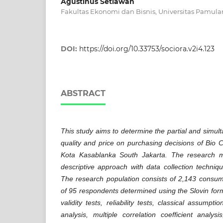
Agustinus Setiawan
Fakultas Ekonomi dan Bisnis, Universitas Pamul
DOI:
https://doi.org/10.33753/sociora.v2i4.123
ABSTRACT
This study aims to determine the partial and simul
quality and price on purchasing decisions of Bio
Kota Kasablanka South Jakarta. The research m
descriptive approach with data collection techniq
The research population consists of 2,143 consum
of 95 respondents determined using the Slovin form
validity tests, reliability tests, classical assumpti
analysis, multiple correlation coefficient analysi