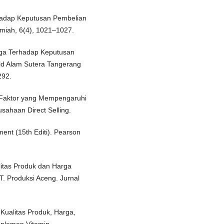
rhadap Keputusan Pembelian
lmiah, 6(4), 1021–1027.
arga Terhadap Keputusan
ld Alam Sutera Tangerang
292.
or-Faktor yang Mempengaruhi
ahaan Direct Selling.
ment (15th Editi). Pearson
litas Produk dan Harga
 Produksi Aceng. Jurnal
 Kualitas Produk, Harga,