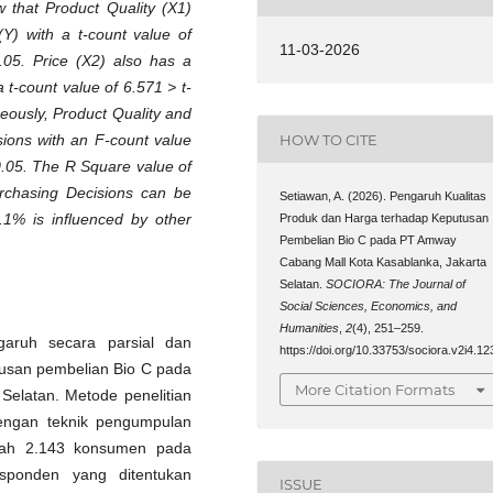
w that Product Quality (X1)
(Y) with a t-count value of
11-03-2026
.05. Price (X2) also has a
a t-count value of 6.571 > t-
neously, Product Quality and
HOW TO CITE
sions with an F-count value
0.05. The R Square value of
urchasing Decisions can be
Setiawan, A. (2026). Pengaruh Kualitas
.1% is influenced by other
Produk dan Harga terhadap Keputusan
Pembelian Bio C pada PT Amway
Cabang Mall Kota Kasablanka, Jakarta
Selatan.
SOCIORA: The Journal of
Social Sciences, Economics, and
Humanities
,
2
(4), 251–259.
ngaruh secara parsial dan
https://doi.org/10.33753/sociora.v2i4.12
tusan pembelian Bio C pada
More Citation Formats
elatan. Metode penelitian
dengan teknik pengumpulan
dalah 2.143 konsumen pada
ponden yang ditentukan
ISSUE