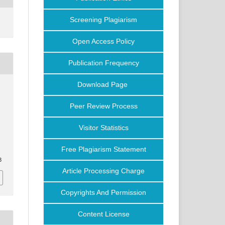
Screening Plagiarism
Open Access Policy
Publication Frequency
Download Page
Peer Review Process
Visitor Statistics
Free Plagiarism Statement
3
Article Processing Charge
Copyrights And Permission
Content License