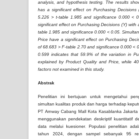
analysis, and hypothesis testing. The results sho
has a significant effect on Purchasing Decisions 
5.226 > t-table 1.985 and significance 0.000 < 0
significant effect on Purchasing Decisions (Y) with 
table 1.985 and significance 0.000 < 0.05. Simulta
Price have a significant effect on Purchasing Deci
of 68.683 > F-table 2.70 and significance 0.000 < 
0.599 indicates that 59.9% of the variation in P
explained by Product Quality and Price, while 40
factors not examined in this study.
Abstrak
Penelitian ini bertujuan untuk mengetahui pe
simultan kualitas produk dan harga terhadap kepu
PT Amway Cabang Mall Kota Kasablanka Jakarta S
menggunakan pendekatan deskriptif kuantitatif 
data melalui kuesioner. Populasi penelitian a
tahun 2024, dengan sampel sebanyak 95 res