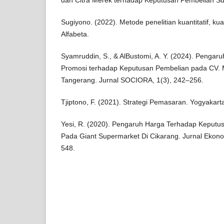
dan Citra Merek terhadap Keputusan Pembelian Su
Sugiyono. (2022). Metode penelitian kuantitatif, kua
Alfabeta.
Syamruddin, S., & AlBustomi, A. Y. (2024). Pengaru
Promosi terhadap Keputusan Pembelian pada CV.
Tangerang. Jurnal SOCIORA, 1(3), 242–256.
Tjiptono, F. (2021). Strategi Pemasaran. Yogyakarta
Yesi, R. (2020). Pengaruh Harga Terhadap Keput
Pada Giant Supermarket Di Cikarang. Jurnal Ekon
548.