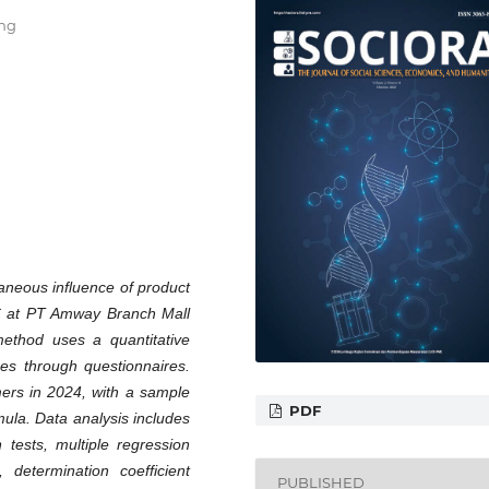
ang
taneous influence of product
 C at PT Amway Branch Mall
ethod uses a quantitative
ues through questionnaires.
ers in 2024, with a sample
PDF
ula. Data analysis includes
on tests, multiple regression
s, determination coefficient
PUBLISHED