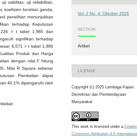
 validitas, uji reliabilitas,
is koefisien korelasi ganda,
Vol. 2 No. 4: Oktober 2025
Hasil penelitian menunjukkan
fikan terhadap Keputusan
SECTION
5,226 > t tabel 1,985 dan
ngaruh signifikan terhadap
Artikel
besar 6,571 > t tabel 1,985
 Kualitas Produk dan Harga
lian dengan nilai F hitung
,05. Nilai R Square sebesar
LICENSE
utusan Pembelian dapat
gkan 40,1% dipengaruhi oleh
Copyright (c) 2025 Lembaga Kajian
Demokrasi dan Pemberdayaan
Masyarakat
mbelian
This work is licensed under a
Creati
Commons Attribution 4.0 Internationa