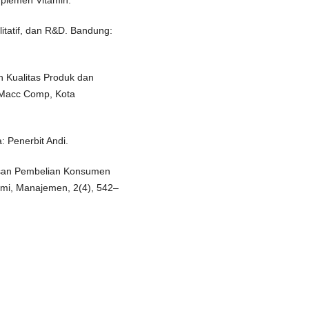
plemen Vitamin.
litatif, dan R&D. Bandung:
h Kualitas Produk dan
 Macc Comp, Kota
: Penerbit Andi.
usan Pembelian Konsumen
omi, Manajemen, 2(4), 542–