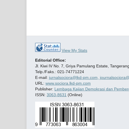
View My Stats
Editorial Office:
Jl. Kiwi IV No. 7, Griya Pamulang Estate, Tangeran
Telp./Faks.: 021-74771224
E-mail:
jurnalsociora@lkd-pm.com, journalsociora
URL:
www.sociora.lkd-pm.com
Publisher:
Lembaga Kajian Demokrasi dan Pember
ISSN:
3063-8631
(Online)