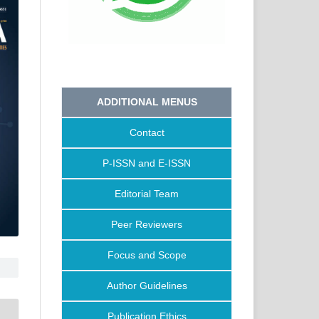
ADDITIONAL MENUS
Contact
P-ISSN and E-ISSN
Editorial Team
Peer Reviewers
Focus and Scope
Author Guidelines
Publication Ethics