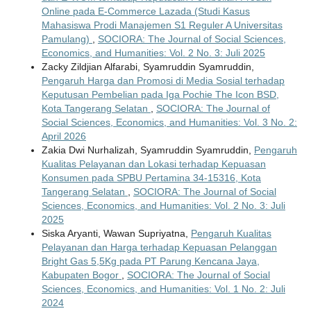
Online pada E-Commerce Lazada (Studi Kasus
Mahasiswa Prodi Manajemen S1 Reguler A Universitas
Pamulang)
,
SOCIORA: The Journal of Social Sciences,
Economics, and Humanities: Vol. 2 No. 3: Juli 2025
Zacky Zildjian Alfarabi, Syamruddin Syamruddin,
Pengaruh Harga dan Promosi di Media Sosial terhadap
Keputusan Pembelian pada Iga Pochie The Icon BSD,
Kota Tangerang Selatan
,
SOCIORA: The Journal of
Social Sciences, Economics, and Humanities: Vol. 3 No. 2:
April 2026
Zakia Dwi Nurhalizah, Syamruddin Syamruddin,
Pengaruh
Kualitas Pelayanan dan Lokasi terhadap Kepuasan
Konsumen pada SPBU Pertamina 34-15316, Kota
Tangerang Selatan
,
SOCIORA: The Journal of Social
Sciences, Economics, and Humanities: Vol. 2 No. 3: Juli
2025
Siska Aryanti, Wawan Supriyatna,
Pengaruh Kualitas
Pelayanan dan Harga terhadap Kepuasan Pelanggan
Bright Gas 5,5Kg pada PT Parung Kencana Jaya,
Kabupaten Bogor
,
SOCIORA: The Journal of Social
Sciences, Economics, and Humanities: Vol. 1 No. 2: Juli
2024