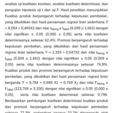
analisis uji koefisien korelasi, analisis koefisien determinasi, dan
pengujian hipotesis uji t dan uji F. Hasil penelitian menunjukkan
Kualitas produk berpengaruh terhadap keputusan pembelian,
yang dibuktikan dari hasil persamaan regresi liner sederhana Y
= 8,054 + 0,465X1 dan nilai t
≥ t
(6,099 ≥ 1,662) dengan
hitung
tabel
nilai signifikan ≤ 0,05 (0,000 ≤ 0,05) serta nilai koefisien
determinasinya sebesar 62,4%. Promosi berpengaruh terhadap
keputusan pembelian, yang dibuktikan dari hasil persamaan
regresi linier sederhana Y = 1,333 + 0,547X2 dan nilai t
≥
hitung
t
(5,004 ≥ 1,662) dengan nilai signifikan ≤ 0,05 (0,009 ≤
tabel
0,05) serta nilai koefisien determinasinya sebesar 76,9%.
Kualitas produk dan promosi berpengaruh terhadap keputusan
pembelian, yang dibuktikan dari hasil persamaan regresi linier
berganda Y = 9,784 + 0,688 X1 + 0,769 X
dan nilai F
≥
2
hitung
F
(113,769 ≥ 3,100) dengan nilai signifikan ≤ 0,05 (0,000 ≤
tabel
0,05) serta nilai koefisien determinasi sebesar 0,798.
Berdasarkan perhitungan koefisien determinasi kualitas produk
dan promosi berpengaruh terhadap keputusan pembelian
sebesar 77,3%, sedangkan sisanya 22,7% dipengaruhi oleh