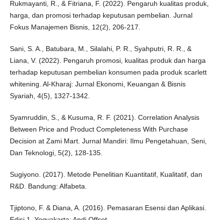
Rukmayanti, R., & Fitriana, F. (2022). Pengaruh kualitas produk,
harga, dan promosi terhadap keputusan pembelian. Jurnal
Fokus Manajemen Bisnis, 12(2), 206-217.
Sani, S. A., Batubara, M., Silalahi, P. R., Syahputri, R. R., &
Liana, V. (2022). Pengaruh promosi, kualitas produk dan harga
terhadap keputusan pembelian konsumen pada produk scarlett
whitening. Al-Kharaj: Jurnal Ekonomi, Keuangan & Bisnis
Syariah, 4(5), 1327-1342.
Syamruddin, S., & Kusuma, R. F. (2021). Correlation Analysis
Between Price and Product Completeness With Purchase
Decision at Zami Mart. Jurnal Mandiri: Ilmu Pengetahuan, Seni,
Dan Teknologi, 5(2), 128-135.
Sugiyono. (2017). Metode Penelitian Kuantitatif, Kualitatif, dan
R&D. Bandung: Alfabeta.
Tjiptono, F. & Diana, A. (2016). Pemasaran Esensi dan Aplikasi.
Edisi 1. Yogyakarta: Andi Offset.