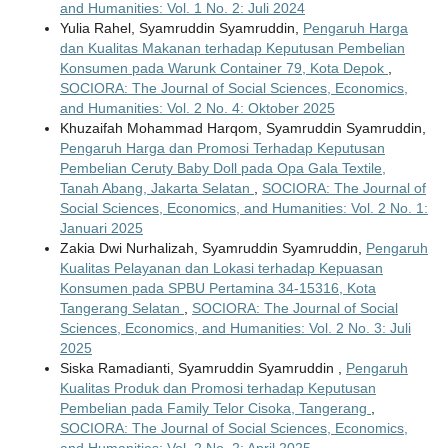
and Humanities: Vol. 1 No. 2: Juli 2024
Yulia Rahel, Syamruddin Syamruddin,
Pengaruh Harga
dan Kualitas Makanan terhadap Keputusan Pembelian
Konsumen pada Warunk Container 79, Kota Depok
,
SOCIORA: The Journal of Social Sciences, Economics,
and Humanities: Vol. 2 No. 4: Oktober 2025
Khuzaifah Mohammad Harqom, Syamruddin Syamruddin,
Pengaruh Harga dan Promosi Terhadap Keputusan
Pembelian Ceruty Baby Doll pada Opa Gala Textile,
Tanah Abang, Jakarta Selatan
,
SOCIORA: The Journal of
Social Sciences, Economics, and Humanities: Vol. 2 No. 1:
Januari 2025
Zakia Dwi Nurhalizah, Syamruddin Syamruddin,
Pengaruh
Kualitas Pelayanan dan Lokasi terhadap Kepuasan
Konsumen pada SPBU Pertamina 34-15316, Kota
Tangerang Selatan
,
SOCIORA: The Journal of Social
Sciences, Economics, and Humanities: Vol. 2 No. 3: Juli
2025
Siska Ramadianti, Syamruddin Syamruddin ,
Pengaruh
Kualitas Produk dan Promosi terhadap Keputusan
Pembelian pada Family Telor Cisoka, Tangerang
,
SOCIORA: The Journal of Social Sciences, Economics,
and Humanities: Vol. 2 No. 2: April 2025