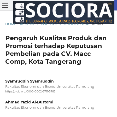
HOME
/
ARCHIVES
/
VOL. 1 NO. 3: OKTOBER 2024
/
Artikel
Pengaruh Kualitas Produk dan
Promosi terhadap Keputusan
Pembelian pada CV. Macc
Comp, Kota Tangerang
Syamruddin Syamruddin
Fakultas Ekonomi dan Bisnis, Universitas Pamulang
https://orcid.org/0000-0002-8711-5788
Ahmad Yazid Al-Bustomi
Fakultas Ekonomi dan Bisnis, Universitas Pamulang