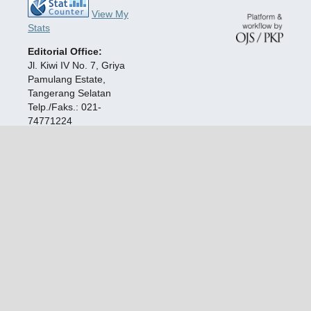
View My
Stats
Editorial Office:
Jl. Kiwi IV No. 7, Griya
Pamulang Estate,
Tangerang Selatan
Telp./Faks.: 021-
74771224
E-mail:
jurnalsociora@lkd-
pm.com,
journalsociora@gmail.com
URL:
www.sociora.lkd-
pm.com
Publisher:
Lembaga
Kajian Demokrasi dan
Pemberdayaan
Masyarakat (LKD-PM
)
ISSN:
3063-8631
(Online)