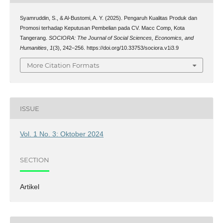
Syamruddin, S., & Al-Bustomi, A. Y. (2025). Pengaruh Kualitas Produk dan
Promosi terhadap Keputusan Pembelian pada CV. Macc Comp, Kota
Tangerang.
SOCIORA: The Journal of Social Sciences, Economics, and
Humanities
,
1
(3), 242–256. https://doi.org/10.33753/sociora.v1i3.9
More Citation Formats
ISSUE
Vol. 1 No. 3: Oktober 2024
SECTION
Artikel