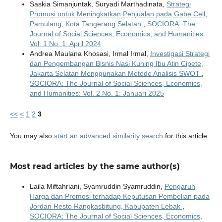
Saskia Simanjuntak, Suryadi Marthadinata,
Strategi
Promosi untuk Meningkatkan Penjualan pada Gabe Cell,
Pamulang, Kota Tangerang Selatan
,
SOCIORA: The
Journal of Social Sciences, Economics, and Humanities:
Vol. 1 No. 1: April 2024
Andrea Maulana Khosasi, Irmal Irmal,
Investigasi Strategi
dan Pengembangan Bisnis Nasi Kuning Ibu Atin Cipete,
Jakarta Selatan Menggunakan Metode Analisis SWOT
,
SOCIORA: The Journal of Social Sciences, Economics,
and Humanities: Vol. 2 No. 1: Januari 2025
<<
<
1
2
3
You may also
start an advanced similarity search
for this article.
Most read articles by the same author(s)
Laila Miftahriani, Syamruddin Syamruddin,
Pengaruh
Harga dan Promosi terhadap Keputusan Pembelian pada
Jordan Resto Rangkasbitung, Kabupaten Lebak
,
SOCIORA: The Journal of Social Sciences, Economics,